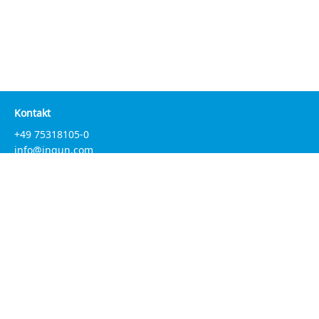
Kontakt
+49 75318105-0
info@ingun.com
Kontakt weltweit
Kontaktformular
Unternehmen
Produkte
Service